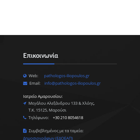
Επικοινωνία
Web:
pathologos-iliopoulos.gr
Email:
info@pathologos-iliopoulos.gr
Ιατρείο Αμαρουσίου:
Μεγάλου Αλεξάνδρου 133 & Χλόης,
Τ.Κ. 15125, Μαρούσι
Τηλέφωνο:
+30 210 8054618
Συμβεβλημένος με τα ταμεία:
Δημοσιογράφων (ΕΔΟΕΑΠ)